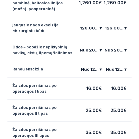
1,260.00€
1,260.00€
bambinė, baltosios linijos
(maža), pooperacinė)
Įaugusio nago ekscizija
126.00... ▾
126.00... ▾
chirurginiu būdu
Odos – poodžio nepiktybinių
Nuo 20... ▾
Nuo 20... ▾
navikų, cistų, lipomų šalinimas
Nuo 12... ▾
Nuo 12... ▾
Randų ekscizija
Žaizdos perrišimas po
16.00€
16.00€
operacijos I tipas
Žaizdos perrišimas po
25.00€
25.00€
operacijos II tipas
Žaizdos perrišimas po
35.00€
35.00€
operacijos III tipas