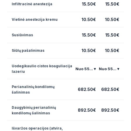
15.50€
15.50€
Infiltracinė anestezija
10.50€
10.50€
Vietinė anestezija kremu
15.50€
15.50€
Susiūvimas
10.50€
10.50€
Siūlų pašalinimas
Uodegikaulio cistos koaguliacija
Nuo 55... ▾
Nuo 55... ▾
lazeriu
Perianalinių kondilomų
682.50€
682.50€
šalinimas
Daugybinių perianalinių
892.50€
892.50€
kondilomų šalinimas
Išvaržos operacijos (atvira,