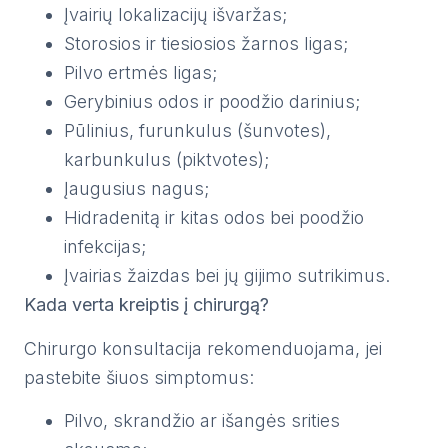
Įvairių lokalizacijų išvaržas;
Storosios ir tiesiosios žarnos ligas;
Pilvo ertmės ligas;
Gerybinius odos ir poodžio darinius;
Pūlinius, furunkulus (šunvotes),
karbunkulus (piktvotes);
Įaugusius nagus;
Hidradenitą ir kitas odos bei poodžio
infekcijas;
Įvairias žaizdas bei jų gijimo sutrikimus.
Kada verta kreiptis į chirurgą?
Chirurgo konsultacija rekomenduojama, jei
pastebite šiuos simptomus:
Pilvo, skrandžio ar išangės srities