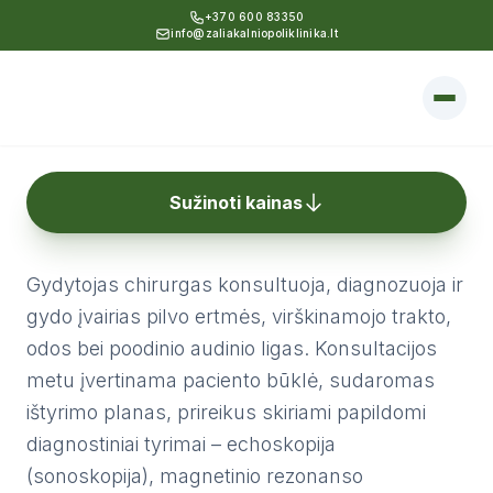
+370 600 83350
info@zaliakalniopoliklinika.lt
ŽALIAKALNIO
GYDYTOJAI SPECIALISTAI
POLIKLINIKA
Sužinoti kainas
Chirurgija
ISTRACIJA
ITUI
Gydytojas chirurgas konsultuoja, diagnozuoja ir
APTI
gydo įvairias pilvo ertmės, virškinamojo trakto,
ACIENTU
odos bei poodinio audinio ligas. Konsultacijos
metu įvertinama paciento būklė, sudaromas
ištyrimo planas, prireikus skiriami papildomi
diagnostiniai tyrimai – echoskopija
EN
RU
UA
(sonoskopija), magnetinio rezonanso