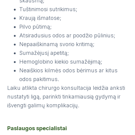
skausmą;
Tuštinimosi sutrikimus;
Kraują išmatose;
Pilvo pūtimą;
Atsiradusius odos ar poodžio pūlinius;
Nepaaiškinamą svorio kritimą;
Sumažėjusį apetitą;
Hemoglobino kiekio sumažėjimą;
Neaiškios kilmės odos bėrimus ar kitus
odos pakitimus.
Laiku atlikta chirurgo konsultacija leidžia anksti
nustatyti ligą, parinkti tinkamiausią gydymą ir
išvengti galimų komplikacijų.
Paslaugos specialistai