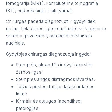
tomografija (MRT), kompiuterinė tomografija
Pacientams
(KT), endoskopiniai ir kiti tyrimai.
I-V:
Gydytojai
07:30
+370 600 83350
Chirurgas padeda diagnozuoti ir gydyti tiek
-
19:30
Paslaugos
ūmias, tiek lėtines ligas, susijusias su virškinimo
ir
sistema, pilvo siena, oda bei minkštaisiais
kainos
audiniais.
Naujienos
Gydytojas chirurgas diagnozuoja ir gydo:
Specialūs
Stemplės, skrandžio ir dvylikapirštės
pasiūlymai
žarnos ligas;
Apie
Stemplės angos diafragmos išvaržas;
mus
Tulžies pūslės, tulžies latakų ir kasos
ligas;
Kontaktai
Kirmėlinės ataugos (apendikso)
Dovanų
patologijas;
kuponai